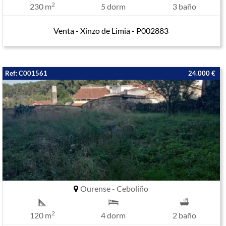
2
230 m
5 dorm
3 baño
Venta - Xinzo de Limia - P002883
Ref: C001561
24.000 €
Ourense - Ceboliño
2
120 m
4 dorm
2 baño