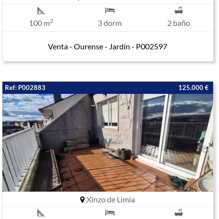
2
100 m
3 dorm
2 baño
Venta - Ourense - Jardín - P002597
Ref: P002883
125.000 €
Xinzo de Limia