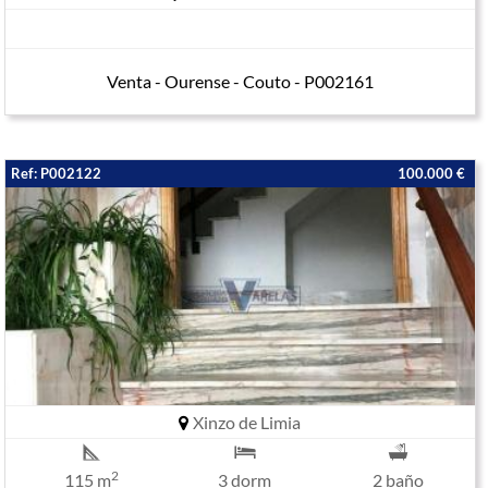
Venta - Ourense - Couto - P002161
Ref: P002122
100.000 €
Xinzo de Limia
2
115 m
3 dorm
2 baño