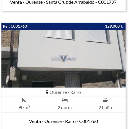
Venta - Ourense - Santa Cruz de Arrabaldo - C001797
Ref: C001760
129.000 €
Ourense - Rairo
2
90 m
2 dorm
2 baño
Venta - Ourense - Rairo - C001760